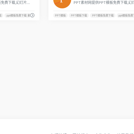
PPT素材网提供PPT模板免费下载,幻灯片模板,PPT素材,PPT背景,免费PPT模板下载,PPT图表,简约PPT模板下载,PPT课件下载,大气PPT模板免费下载素材网站尽在PPT素材网。
载
ppt模板免费下载 素材
PPT模板
PPT模板下载
PPT模板免费下载
ppt模板免费