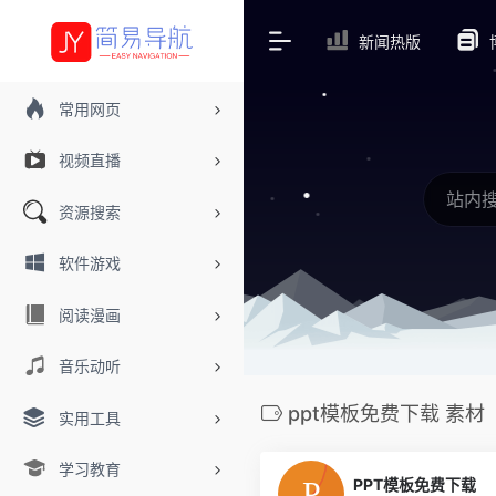
新闻热版
常用网页
视频直播
资源搜索
软件游戏
阅读漫画
音乐动听
ppt模板免费下载 素材
实用工具
学习教育
PPT模板免费下载