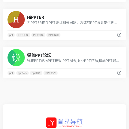
0
HiPPTER
为PPTER推荐PPT设计相关网站，为你的PPT设计提供创意灵感、配色方案、免费图片、优质图标、工具插件等
ppt
PPT下载
PPT合集
PPT教程
0
锐普PPT论坛
锐普PPT论坛PPT模板,PPT图表,专业PPT作品,精品PPT教程,免费... 最活跃的PPT制作人群、最精美的PPT作品、最丰富的PPT素材、最专业的PPT教程、最友好的PPT交流平台.是PPT高手必收藏的网站
ppt
ppt作品
ppt图片
PPT图表