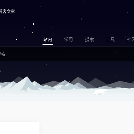
博客文章
站内
常用
搜索
工具
社
0