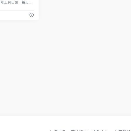
汇聚最受欢迎的AI人工智能工具目录，每天更新新的人工智能工具，按照不同的分类进行发布，如AI方案助手、市场营销、图像生成和视频编辑。