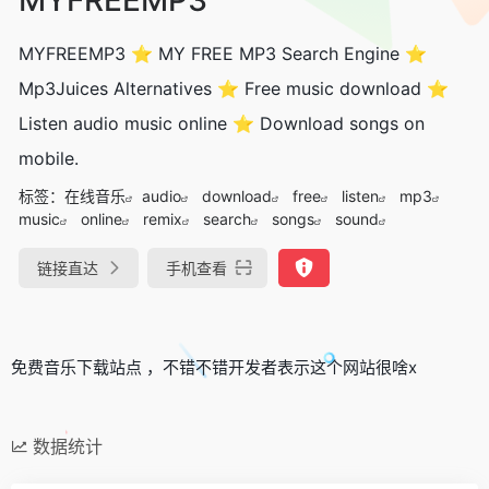
MYFREEMP3 ⭐ MY FREE MP3 Search Engine ⭐
Mp3Juices Alternatives ⭐ Free music download ⭐
Listen audio music online ⭐ Download songs on
mobile.
标签：
在线音乐
audio
download
free
listen
mp3
music
online
remix
search
songs
sound
链接直达
手机查看
免费音乐下载站点 ，不错不错开发者表示这个网站很啥x
数据统计