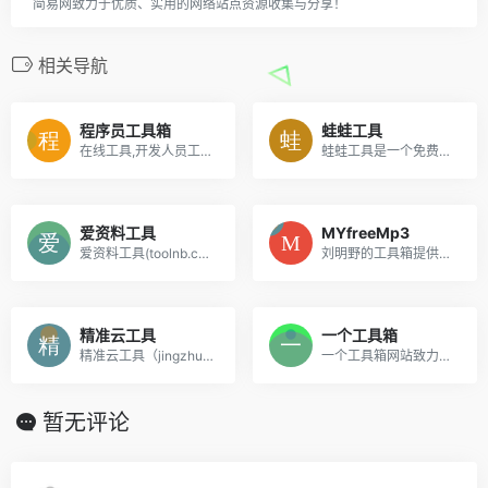
简易网致力于优质、实用的网络站点资源收集与分享！
相关导航
程序员工具箱
蛙蛙工具
在线工具,开发人员工具,代码格式化、压缩、加密、解密,下载链接转换,json格式化,正则测试工具,favicon在线制作,字帖工具,中文简繁体转换,迅雷下载链接转换,进制转换,二维码,照片压缩,pdf合并
蛙蛙工具是一个免费便捷在线工具网站，提供语言工具、文本工具、转换工具、编码解码、站长工具等便利的在线工具服务，是你生活和工作学习的好帮手。
爱资料工具
MYfreeMp3
爱资料工具(toolnb.com),为开发运维提供全面的在线工具箱,已开发工具400款,包含开发工具,运维工具,常用工具,SEO站长工具等,是好用,方便的在线工具网站.
刘明野的工具箱提供好用、易用的工具，还在不断添加中，欢迎访问！
精准云工具
一个工具箱
精准云工具（jingzhunyun.com）是一个在线工具导航网，网站收集的工具有在线运行代码，二进制转十进制，时间戳，javascript工具，css工具，php工具，html工具，正则测试工具，在线工具,开发人员工具,代码格式化、压缩、加密、解密,下载链接转换,sql工具,正则测试具,favicon在线制作,ruby工具,中文简繁体转换,迅雷下载链接转换,程序猿的在线工具等等
一个工具箱网站致力于为您打造一个好用便捷的在线工具箱，无需注册和下载安装即可免费使用各种在线工具，囊括了视频音频、加密解密、文字编辑、编程开发、单位换算、日期时间、图形图像、金融服务、日常生活、查询服务等诸多种类的在线工具。
暂无评论