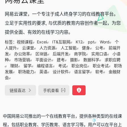
网易云课堂，一个专注于成人终身学习的在线教育平台。
立足于实用性的要求, 与优质的教育内容创作者一起，为您
提供全面、有效的在线学习内容。
标签：
视频课程
Excel
IT&互联网
K12
ppt
Word
个
人提升
云课堂
人力资源
人工智能
健身
公考
前端开
发
办公效率
区块链
后端开发
商学院
实用口语
小语
种
市场营销
平面设计
建考
摄影
数据科学
求职应聘
理财
留学
编程语言
考试
职业岗位
职业考试
职场
发展
职场能力
英语
设计软件
语言留学
软考
金融财
会
链接直达
手机查看
中国网易公司推出的一个在线教育平台，提供各种类型的在线课
程，包括职业教育、学历教育、语言学习等。用户可以在平台上