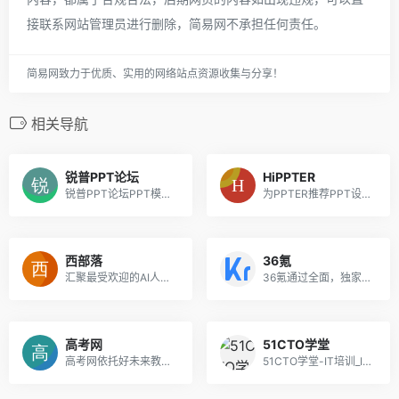
接联系网站管理员进行删除，简易网不承担任何责任。
简易网致力于优质、实用的网络站点资源收集与分享！
相关导航
锐普PPT论坛
HiPPTER
锐普PPT论坛PPT模板,PPT图表,专业PPT作品,精品PPT教程,免费... 最活跃的PPT制作人群、最精美的PPT作品、最丰富的PPT素材、最专业的PPT教程、最友好的PPT交流平台.是PPT高手必收藏的网站
为PPTER推荐PPT设计相关网站，为你的PPT设计提供创意灵感、配色方案、免费图片、优质图标、工具插件等
西部落
36氪
汇聚最受欢迎的AI人工智能工具目录，每天更新新的人工智能工具，按照不同的分类进行发布，如AI方案助手、市场营销、图像生成和视频编辑。
36氪通过全面，独家的视角为用户深度剖析最前沿的资讯，致力于让一部分人先看到未来，内容涵盖快讯，科技，金融，投资，房产，汽车，互联网，股市，教育，生活，职场等，秉承着新商业媒体人的使命砥砺前行
高考网
51CTO学堂
高考网依托好未来教育强大的教学资源，已实现优秀教学资源共享为己任，建立的适用于高中生学习和交流的专业平台。免费提供2022高考成绩查询功能、新高考政策解读、学习资料下载等相关内容，与全国各地高中生共享高考信息与学习资料。
51CTO学堂-IT培训_IT人充电上51CTO学堂