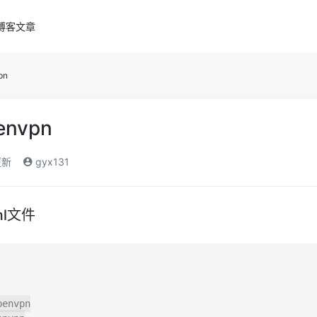
博客文章
pn
envpn
更新
gyx131
yml文件
penvpn
