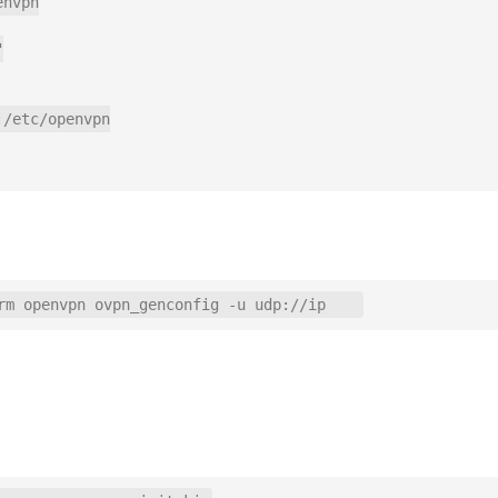
nvpn

"
:
/
etc
/
openvpn

rm openvpn ovpn_genconfig 
-
u udp
:
/
/