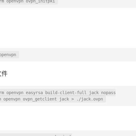
文件
rm openvpn easyrsa build-client-full jack nopass
