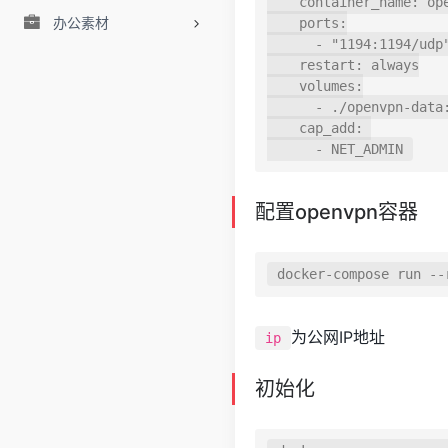
    container_name
:
 ope
办公素材
    ports
:
-
"1194:1194/udp
    restart
:
 always

    volumes
:
-
.
/
openvpn
-
data
    cap_add
:
-
NET_ADMIN
配置openvpn容器
docker
-
compose run 
--
为公网IP地址
ip
初始化