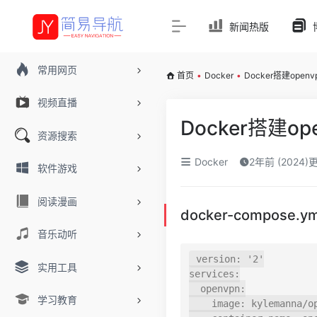
新闻热版
常用网页
首页
•
Docker
•
Docker搭建openv
视频直播
Docker搭建op
资源搜索
Docker
2年前 (2024)
软件游戏
阅读漫画
docker-compose.
音乐动听
version
:
'2'
实用工具
services
:
  openvpn
:
学习教育
    image
:
 kylemanna
/
o