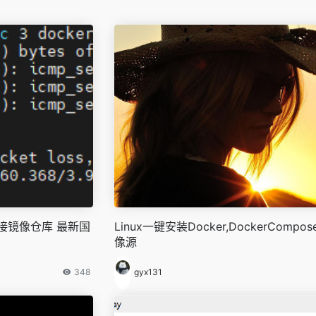
以连接镜像仓库 最新国
Linux一键安装Docker,DockerCompo
像源
348
gyx131